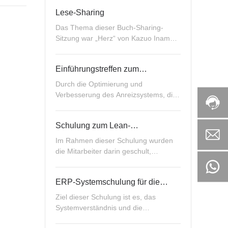
Optimierung und Standardis…
Lese-Sharing
Das Thema dieser Buch-Sharing-
Sitzung war „Herz“ von Kazuo Inamori.
Die kontinuierliche Durchführung von
Leseaktiv…
Einführungstreffen zum
Motivationssystem
Durch die Optimierung und
Verbesserung des Anreizsystems, die
Kommunikation von Anreizzielen und
Erwartungen an da…
Schulung zum Lean-
Organisationssystem
Im Rahmen dieser Schulung wurden
die Mitarbeiter darin geschult,
schlanke Denk- und Arbeitsweisen zu
entwickeln, P…
ERP-Systemschulung für die
Produktion
Ziel dieser Schulung ist es, das
Systemverständnis und die
betrieblichen Fähigkeiten der