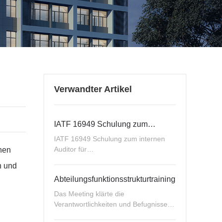
Verwandter Artikel
IATF 16949 Schulung zum
internen Auditor für
IATF 16949 Schulung zum internen
Qualitätsmanagementsysteme
Auditor für
chen
Qualitätsmanagementsysteme
n und
Abteilungsfunktionsstrukturtraining
Das Meeting klärte die
Verantwortlichkeiten und Befugnisse
jeder Position, förderte die