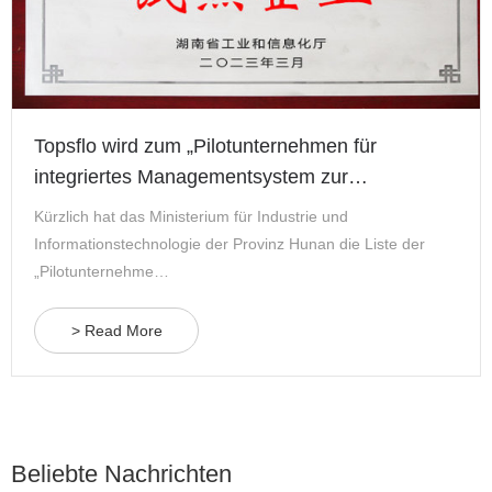
Topsflo wird zum „Pilotunternehmen für
integriertes Managementsystem zur
Informatisierung und Industrialisierung der
Kürzlich hat das Ministerium für Industrie und
Provinz Hunan 2023“ gewählt.
Informationstechnologie der Provinz Hunan die Liste der
„Pilotunternehme…
> Read More
Beliebte Nachrichten