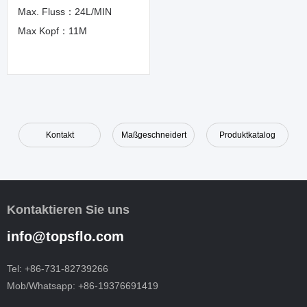
Max. Fluss：24L/MIN
Max Kopf：11M
Kontakt
Maßgeschneidert
Produktkatalog
Kontaktieren Sie uns
info@topsflo.com
Tel:
+86-731-82739266
Mob/Whatsapp:
+86-19376691419