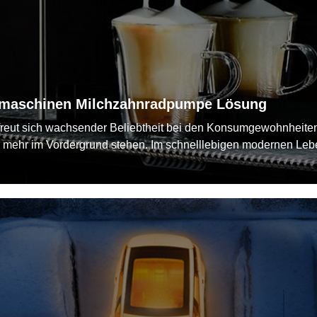
emaschinen Milchzahnradpumpe Lösung
erfreut sich wachsender Beliebtheit bei den Konsumgewohnheite
 mehr im Vordergrund stehen. Im schnelllebigen modernen Lebe