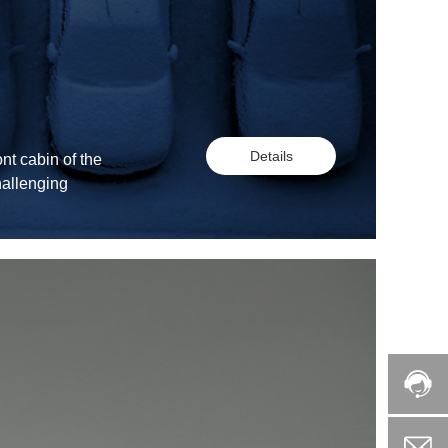
Details
nt cabin of the
hallenging