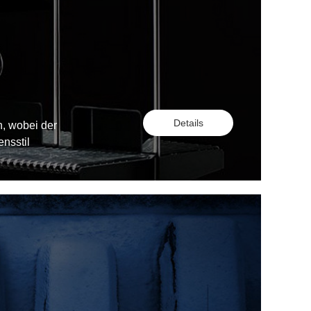
Details
n, wobei der
nsstil