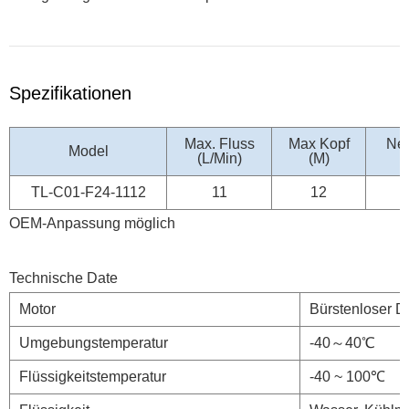
Spezifikationen
Max. Fluss
Max Kopf
Ne
Model
(L/Min)
(M)
TL-C01-F24-1112
11
12
OEM-Anpassung möglich
Technische Date
Motor
Bürstenloser D
Umgebungstemperatur
-40～40℃
Flüssigkeitstemperatur
-40 ~ 100℃