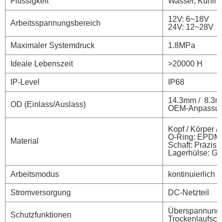
Flüssigkeit
Wasser, Kühlmi
12V: 6~18V
Arbeitsspannungsbereich
24V: 12~28V
Maximaler Systemdruck
1.8MPa
Ideale Lebenszeit
>20000 H
IP-Level
IP68
14.3mm / 8.3
OD (Einlass/Auslass)
OEM-Anpassun
Kopf / Körper 
O-Ring: EPDM
Material
Schaft: Präzis
Lagerhülse: Gr
Arbeitsmodus
kontinuierlich
Stromversorgung
DC-Netzteil
Überspannungss
Schutzfunktionen
Trockenlaufsch