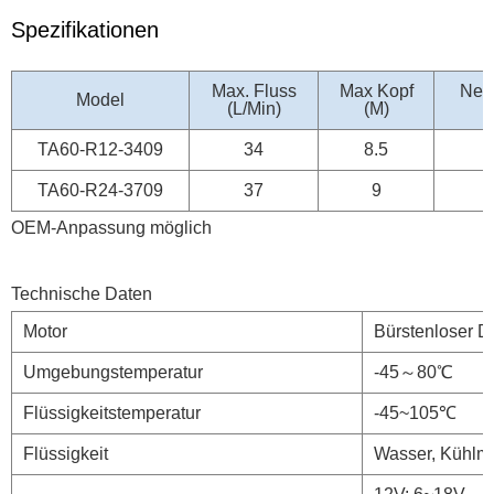
Spezifikationen
Max. Fluss
Max Kopf
Nen
Model
(L/Min)
(M)
TA60-R12-3409
34
8.5
TA60-R24-3709
37
9
OEM-Anpassung möglich
Technische Daten
Motor
Bürstenloser D
Umgebungstemperatur
-45～80℃
Flüssigkeitstemperatur
-45~105℃
Flüssigkeit
Wasser, Kühlmi