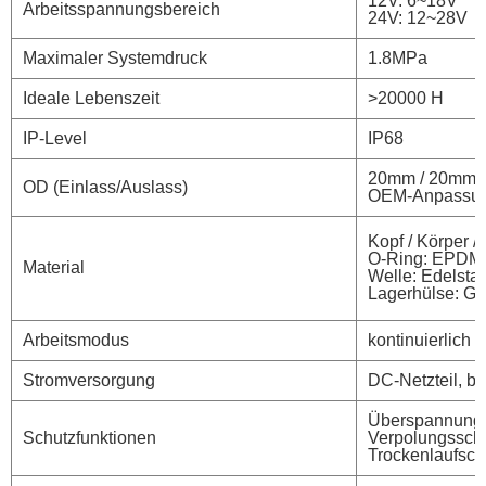
12V: 6~18V
Arbeitsspannungsbereich
24V: 12~28V
Maximaler Systemdruck
1.8MPa
Ideale Lebenszeit
>20000 H
IP-Level
IP68
20mm / 20mm
OD (Einlass/Auslass)
OEM-Anpassun
Kopf / Körper 
O-Ring: EPDM
Material
Welle: Edelstah
Lagerhülse: Gr
Arbeitsmodus
kontinuierlich
Stromversorgung
DC-Netzteil, ba
Überspannungss
Schutzfunktionen
Verpolungsschu
Trockenlaufsch